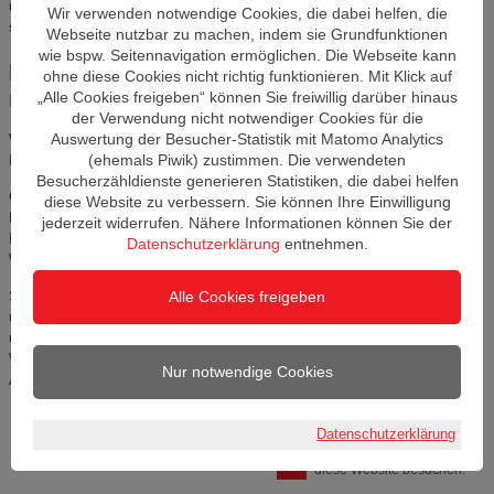
unabhängige Grundlage für eine fundierte Bildungsentscheidung
Wir verwenden notwendige Cookies, die dabei helfen, die
schaffen.
Webseite nutzbar zu machen, indem sie Grundfunktionen
wie bspw. Seitennavigation ermöglichen. Die Webseite kann
Individuelle Beratung - vertraulich,
ohne diese Cookies nicht richtig funktionieren. Mit Klick auf
neutral, kostenfrei!
„Alle Cookies freigeben“ können Sie freiwillig darüber hinaus
der Verwendung nicht notwendiger Cookies für die
Wir beraten Beschäftigte, Unternehmen und Selbstständige aus
Auswertung der Besucher-Statistik mit Matomo Analytics
Brandenburg.
(ehemals Piwik) zustimmen. Die verwendeten
Besucherzähldienste generieren Statistiken, die dabei helfen
Orientiert an Ihrem individuellen Bedarf unterstützen wir Sie bei der
diese Website zu verbessern. Sie können Ihre Einwilligung
Formulierung beruflicher und betrieblicher
jederzeit widerrufen. Nähere Informationen können Sie der
Entwicklungsmöglichkeiten und beraten zu passenden
Datenschutzerklärung
entnehmen.
Weiterbildungs- und Förderangeboten.
Sie wünschen sich eine individuelle Beratung? Bitte nutzen Sie
Alle Cookies freigeben
unsere
Beratungsformulare für Unternehmen und Beschäftigte
, um
uns Ihre ersten Überlegungen und
Weiterbildungsanliegen mitzuteilen. Wir melden uns innerhalb von 2
Nur notwendige Cookies
Arbeitstagen
.
Datenschutzerklärung
Personen, die jetzt mit Ihnen
9
diese Website besuchen.