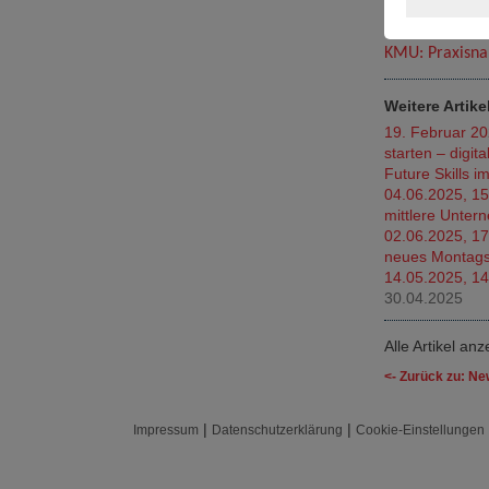
Online via MS
Die Teilnahme 
KMU: Praxisna
Weitere Artike
19. Februar 20
starten – digit
Future Skills i
04.06.2025, 15:
mittlere Unte
02.06.2025, 17 
neues Montag
14.05.2025, 14
30.04.2025
Alle Artikel an
<- Zurück zu: N
|
|
Impressum
Datenschutzerklärung
Cookie-Einstellungen