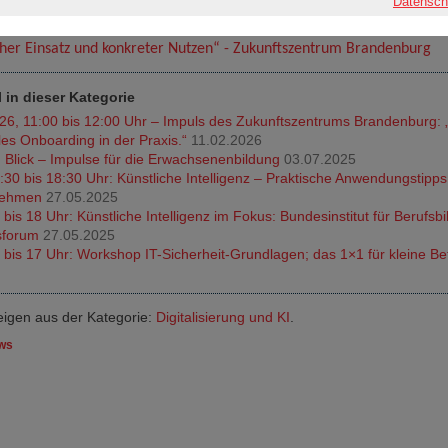
Datensch
 Teams
ist kostenfrei und unter folgendem Link möglich:
Zukunftsdonnerstag
her Einsatz und konkreter Nutzen“ - Zukunftszentrum Brandenburg
l in dieser Kategorie
26, 11:00 bis 12:00 Uhr – Impuls des Zukunftszentrums Brandenburg: „
ales Onboarding in der Praxis.“
11.02.2026
m Blick – Impulse für die Erwachsenenbildung
03.07.2025
30 bis 18:30 Uhr: Künstliche Intelligenz – Praktische Anwendungstipps 
rnehmen
27.05.2025
bis 18 Uhr: Künstliche Intelligenz im Fokus: Bundesinstitut für Berufsbi
sforum
27.05.2025
 bis 17 Uhr: Workshop IT-Sicherheit-Grundlagen; das 1×1 für kleine Be
zeigen aus der Kategorie:
Digitalisierung und KI
.
ews