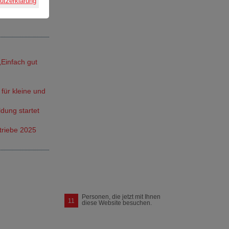
utzerklärung
 – „Cobots in
Einfach gut
für kleine und
ldung startet
triebe 2025
Personen, die jetzt mit Ihnen
11
diese Website besuchen.