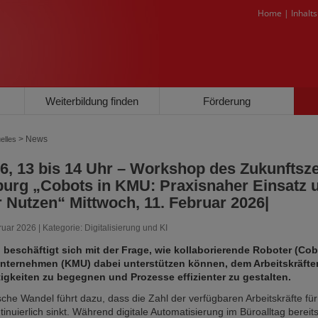
Home
|
Inhalt
Weiterbildung finden
Förderung
> News
elles
26, 13 bis 14 Uhr – Workshop des Zukunfts
urg „Cobots in KMU: Praxisnaher Einsatz 
 Nutzen“ Mittwoch, 11. Februar 2026|
ruar 2026 | Kategorie:
Digitalisierung und KI
beschäftigt sich mit der Frage, wie kollaborierende Roboter (Cob
Unternehmen (KMU) dabei unterstützen können, dem Arbeitskräfte
igkeiten zu begegnen und Prozesse effizienter zu gestalten.
che Wandel führt dazu, dass die Zahl der verfügbaren Arbeitskräfte fü
tinuierlich sinkt. Während digitale Automatisierung im Büroalltag bereits