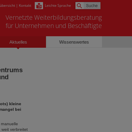
sübersicht
|
Kontakt
Leichte Sprache
Vernetzte Weiterbildungsberatung
für Unternehmen und Beschäftigte
Aktuelles
Wissenswertes
zentrums
und
ots) kleine
mangel bei
r manuelle
 weit verbreitet