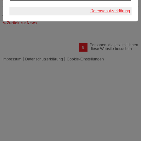
online
03.07.2025
Datenschutzerklärung
Alle Artikel anzeigen aus der Kategorie:
Fachtagungen und Messen
.
<- Zurück zu: News
Personen, die jetzt mit Ihnen
9
diese Website besuchen.
|
|
Impressum
Datenschutzerklärung
Cookie-Einstellungen