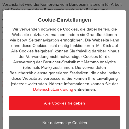
Veranstaltet wird die Konferenz vom Bundesministerium für Arbeit
und Soziales und dem Bundesministerium für Bildung und
Forschung gemeinsam mit den Partnern der Nationalen
Cookie-Einstellungen
Weiterbildungsstrategie. Ziel ist es, Erfahrungen aus der Praxis
zusammenzuführen, neue Impulse zu setzen und die Umsetzung
Wir verwenden notwendige Cookies, die dabei helfen, die
der Weiterbildungsstrategie weiter voranzubringen.
Webseite nutzbar zu machen, indem sie Grundfunktionen
wie bspw. Seitennavigation ermöglichen. Die Webseite kann
Veranstaltungsort: Gasometer Schöneberg, EUREF-Campus 17,
ohne diese Cookies nicht richtig funktionieren. Mit Klick auf
10829 Berlin
„Alle Cookies freigeben“ können Sie freiwillig darüber hinaus
Weitere Informationen und Anmeldung finden Sie demnächst
der Verwendung nicht notwendiger Cookies für die
hier.
Auswertung der Besucher-Statistik mit Matomo Analytics
(ehemals Piwik) zustimmen. Die verwendeten
Besucherzähldienste generieren Statistiken, die dabei helfen
Weitere Artikel in dieser Kategorie
diese Website zu verbessern. Sie können Ihre Einwilligung
23.02.2026 – 27.02.2026 Career Week 2026 - Berufseinstieg und
jederzeit widerrufen. Nähere Informationen können Sie der
Karrierechancen in Berlin und Brandenburg
11.02.2026
Datenschutzerklärung
entnehmen.
14.10.2025, 11:00 bis 16:00 Uhr: THCONNECT – Karrieremesse an
der Technischen Hochschule Wildau
22.07.2025
Beratungstag Weiterbildung bei der IHK Cottbus am 26. Juli 2025
Alle Cookies freigeben
18.07.2025
15.07.2025, 10:00 bis 15:00 Uhr: Industriearbeit im Umbruch –
Risiken, Chancen, Verantwortung
03.07.2025
Nur notwendige Cookies
15.07.2025, 10:00 bis 13:00 Uhr: ILB-Fördermesse in Potsdam und