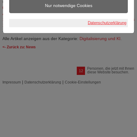
03.07.2025
Nur notwendige Cookies
04.06.2025, 15:30 bis 18:30 Uhr: Künstliche Intelligenz – Praktische
Anwendungstipps für kleine und mittlere Unternehmen
27.05.2025
14.05.2025, 14 bis 17 Uhr: Workshop IT-Sicherheit-Grundlagen; das
Datenschutzerklärung
1×1 für kleine Betriebe 2025
30.04.2025
Alle Artikel anzeigen aus der Kategorie:
Digitalisierung und KI
.
<- Zurück zu: News
Personen, die jetzt mit Ihnen
12
diese Website besuchen.
|
|
Impressum
Datenschutzerklärung
Cookie-Einstellungen