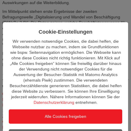
Auswirkungen auf die Weiterbildung.
Im Mittelpunkt stehen erste Ergebnisse der zweiten
Befragungswelle „Digitalisierung und Wandel von Beschäftigung
(DiWaBe 2.0)“. Die Daten zeigen, welche Beschäftigtengruppen KI
einsetzen und wie sich dies auf Arbeit und Weiterbildung auswirkt.
Cookie-Einstellungen
Auffällig sind Unterschiede in der Nutzung zwischen Beschäftigten
mit und ohne Berufsabschluss sowie in den Inhalten von
Wir verwenden notwendige Cookies, die dabei helfen, die
Weiterbildungen.
Webseite nutzbar zu machen, indem sie Grundfunktionen
wie bspw. Seitennavigation ermöglichen. Die Webseite kann
Die Reihe bietet aktuelle Impulse zu Forschung und Gestaltung in
ohne diese Cookies nicht richtig funktionieren. Mit Klick auf
der beruflichen Bildung. Jede Veranstaltung beginnt mit einem
„Alle Cookies freigeben“ können Sie freiwillig darüber hinaus
Kurzvortrag und endet mit einer offenen Diskussion.
der Verwendung nicht notwendiger Cookies für die
Weitere Informationen und den Teilnahmelink finden Sie hier.
Auswertung der Besucher-Statistik mit Matomo Analytics
(ehemals Piwik) zustimmen. Die verwendeten
Besucherzähldienste generieren Statistiken, die dabei helfen
Weitere Artikel in dieser Kategorie
diese Website zu verbessern. Sie können Ihre Einwilligung
05.03.2026, 13 bis 14 Uhr – Workshop des Zukunftszentrums
jederzeit widerrufen. Nähere Informationen können Sie der
Brandenburg „Cobots in KMU: Praxisnaher Einsatz und konkreter
Datenschutzerklärung
entnehmen.
Nutzen“ Mittwoch, 11. Februar 2026|
11.02.2026
19. Februar 2026, 11:00 bis 12:00 Uhr – Impuls des
Zukunftszentrums Brandenburg: „Einfach gut starten – digitales
Alle Cookies freigeben
Onboarding in der Praxis.“
11.02.2026
Future Skills im Blick – Impulse für die Erwachsenenbildung