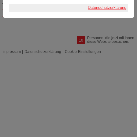
Alle Artikel anzeigen aus der Kategorie:
Fachtagungen und Messen
,
Datenschutzerklärung
Ausstellungen
.
<- Zurück zu: News
Personen, die jetzt mit Ihnen
10
diese Website besuchen.
|
|
Impressum
Datenschutzerklärung
Cookie-Einstellungen