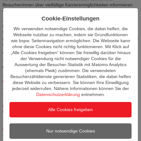
Besucher/innen über vielfältige Karrieremöglichkeiten informieren
und direkt mit Unternehmensvertretern/innen in Kontakt treten.
Cookie-Einstellungen
Zusätzlich gibt es ein Rahmenprogramm, darunter Vorträge von
Experten/innen, Workshops und individuelle
Wir verwenden notwendige Cookies, die dabei helfen, die
Karriereberatungsgespräche. Besucher/innen lernen nicht nur
Webseite nutzbar zu machen, indem sie Grundfunktionen
potenzielle Arbeitgeber kennen, sondern erhalten wertvolle Einblicke
wie bspw. Seitennavigation ermöglichen. Die Webseite kann
in aktuelle Trends und Anforderungen auf dem Arbeitsmarkt.
ohne diese Cookies nicht richtig funktionieren. Mit Klick auf
„Alle Cookies freigeben“ können Sie freiwillig darüber hinaus
Weitere Informationen gibt es
hier
.
der Verwendung nicht notwendiger Cookies für die
Auswertung der Besucher-Statistik mit Matomo Analytics
Weitere Artikel in dieser Kategorie
(ehemals Piwik) zustimmen. Die verwendeten
23.02.2026 – 27.02.2026 Career Week 2026 - Berufseinstieg und
Besucherzähldienste generieren Statistiken, die dabei helfen
Karrierechancen in Berlin und Brandenburg
11.02.2026
diese Website zu verbessern. Sie können Ihre Einwilligung
Zweite Nationale Weiterbildungskonferenz am 27.11.2025 in Berlin
jederzeit widerrufen. Nähere Informationen können Sie der
20.09.2025
Datenschutzerklärung
entnehmen.
14.10.2025, 11:00 bis 16:00 Uhr: THCONNECT – Karrieremesse an
der Technischen Hochschule Wildau
22.07.2025
Alle Cookies freigeben
Beratungstag Weiterbildung bei der IHK Cottbus am 26. Juli 2025
18.07.2025
15.07.2025, 10:00 bis 15:00 Uhr: Industriearbeit im Umbruch –
Risiken, Chancen, Verantwortung
03.07.2025
Nur notwendige Cookies