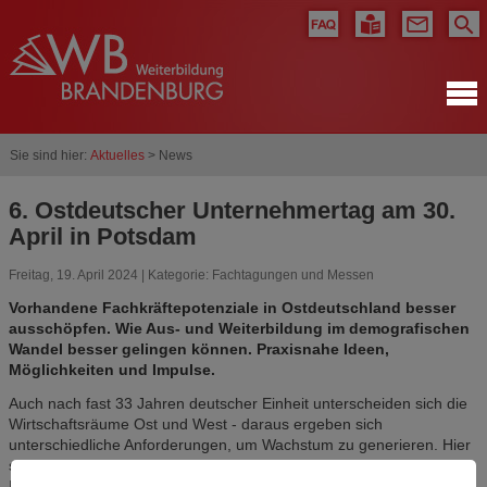
Sie sind hier:
Aktuelles
> News
6. Ostdeutscher Unternehmertag am 30.
April in Potsdam
Freitag, 19. April 2024 | Kategorie:
Fachtagungen und Messen
Vorhandene Fachkräftepotenziale in Ostdeutschland besser
ausschöpfen. Wie Aus- und Weiterbildung im demografischen
Wandel besser gelingen können. Praxisnahe Ideen,
Möglichkeiten und Impulse.
Auch nach fast 33 Jahren deutscher Einheit unterscheiden sich die
Wirtschaftsräume Ost und West - daraus ergeben sich
unterschiedliche Anforderungen, um Wachstum zu generieren. Hier
setzt der Ostdeutsche Unternehmertag an und bündelt die
Interessen und Kräfte, um das Wirtschaftsgebiet Ost im