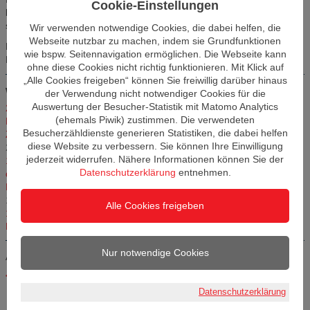
Cookie-Einstellungen
bundesdeutschen Aufholprozess voranbringen - immer mit einem
starken Praxisbezug.
Wir verwenden notwendige Cookies, die dabei helfen, die
Webseite nutzbar zu machen, indem sie Grundfunktionen
Der 6. Ostdeutsche Unternehmertag findet am 30. April 2024 im
wie bspw. Seitennavigation ermöglichen. Die Webseite kann
Kongresshotel Potsdam statt. Das Programm finden Sie
hier
.
ohne diese Cookies nicht richtig funktionieren. Mit Klick auf
„Alle Cookies freigeben“ können Sie freiwillig darüber hinaus
Weitere Artikel in dieser Kategorie
der Verwendung nicht notwendiger Cookies für die
Auswertung der Besucher-Statistik mit Matomo Analytics
23.02.2026 – 27.02.2026 Career Week 2026 - Berufseinstieg und
(ehemals Piwik) zustimmen. Die verwendeten
Karrierechancen in Berlin und Brandenburg
11.02.2026
Besucherzähldienste generieren Statistiken, die dabei helfen
Zweite Nationale Weiterbildungskonferenz am 27.11.2025 in Berlin
diese Website zu verbessern. Sie können Ihre Einwilligung
20.09.2025
jederzeit widerrufen. Nähere Informationen können Sie der
14.10.2025, 11:00 bis 16:00 Uhr: THCONNECT – Karrieremesse an
Datenschutzerklärung
entnehmen.
der Technischen Hochschule Wildau
22.07.2025
Beratungstag Weiterbildung bei der IHK Cottbus am 26. Juli 2025
18.07.2025
Alle Cookies freigeben
15.07.2025, 10:00 bis 15:00 Uhr: Industriearbeit im Umbruch –
Risiken, Chancen, Verantwortung
03.07.2025
Nur notwendige Cookies
Alle Artikel anzeigen aus der Kategorie:
Fachtagungen und Messen
.
<- Zurück zu: News
Datenschutzerklärung