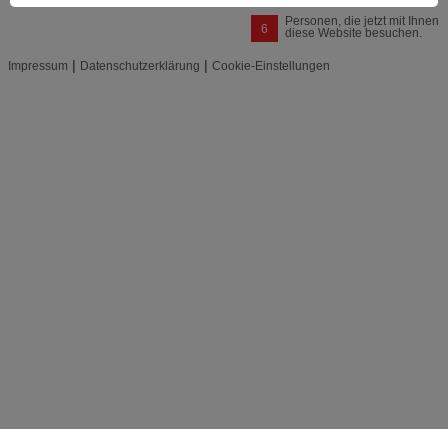
Personen, die jetzt mit Ihnen
6
diese Website besuchen.
|
|
Impressum
Datenschutzerklärung
Cookie-Einstellungen