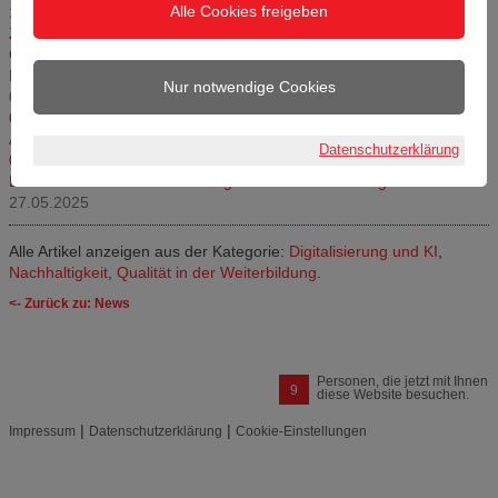
Alle Cookies freigeben
19. Februar 2026, 11:00 bis 12:00 Uhr – Impuls des
Zukunftszentrums Brandenburg: „Einfach gut starten – digitales
Onboarding in der Praxis.“
11.02.2026
Future Skills im Blick – Impulse für die Erwachsenenbildung
Nur notwendige Cookies
03.07.2025
04.06.2025, 15:30 bis 18:30 Uhr: Künstliche Intelligenz – Praktische
Anwendungstipps für kleine und mittlere Unternehmen
27.05.2025
Datenschutzerklärung
02.06.2025, 17 bis 18 Uhr: Künstliche Intelligenz im Fokus:
Bundesinstitut für Berufsbildung startet neues Montagsforum
27.05.2025
Alle Artikel anzeigen aus der Kategorie:
Digitalisierung und KI
,
Nachhaltigkeit
,
Qualität in der Weiterbildung
.
<- Zurück zu: News
Personen, die jetzt mit Ihnen
9
diese Website besuchen.
|
|
Impressum
Datenschutzerklärung
Cookie-Einstellungen