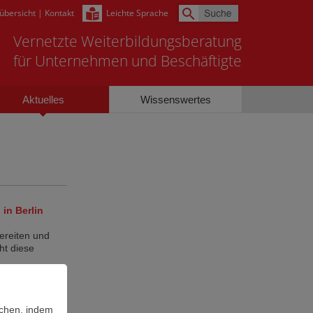
sübersicht
|
Kontakt
Leichte Sprache
Vernetzte Weiterbildungsberatung
für Unternehmen und Beschäftigte
Aktuelles
Wissenswertes
in Berlin
ereiten und
ht diese
achen, indem