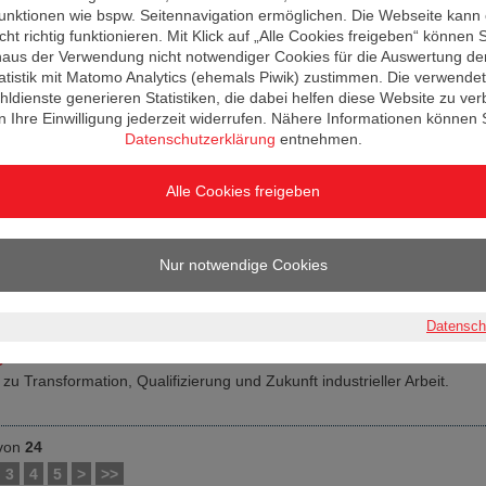
ale Weiterbildungskonferenz am 27.11.2025 in Berlin
unktionen wie bspw. Seitennavigation ermöglichen. Die Webseite kann
ung für Austausch, Impulse und Vernetzung in der Weiterbildung.
ht richtig funktionieren. Mit Klick auf „Alle Cookies freigeben“ können Si
naus der Verwendung nicht notwendiger Cookies für die Auswertung de
atistik mit Matomo Analytics (ehemals Piwik) zustimmen. Die verwende
 2025 |
Kategorie: Fachtagungen und Messen
ldienste generieren Statistiken, die dabei helfen diese Website zu ver
1:00 bis 16:00 Uhr: THCONNECT – Karrieremesse an der Technisc
 Ihre Einwilligung jederzeit widerrufen. Nähere Informationen können 
ildau
Datenschutzerklärung
entnehmen.
chern und mit qualifizierten Nachwuchskräften ins Gespräch kommen.
Alle Cookies freigeben
025 |
Kategorie: Fachtagungen und Messen
Weiterbildung bei der IHK Cottbus am 26. Juli 2025
ividuelle Beratung zu Karrierewegen und Aufstiegsqualifizierungen.
Nur notwendige Cookies
uli 2025 |
Kategorie: Fachtagungen und Messen
Datensch
0:00 bis 15:00 Uhr: Industriearbeit im Umbruch – Risiken, Chancen
g
u Transformation, Qualifizierung und Zukunft industrieller Arbeit.
von
24
3
4
5
>
>>