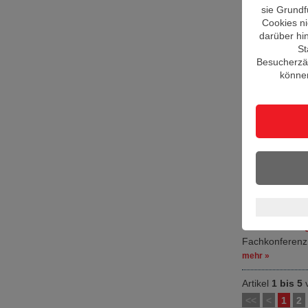
Zweite Nation
sie Grundf
Fachveranstalt
Cookies nic
mehr »
darüber hi
St
Dienstag, 22. Juli
Besucherzäh
14.10.2025, 1
können
Hochschule W
Jetzt Stand si
mehr »
Freitag, 18. Juli 2
Beratungstag 
Ein Tag für ind
mehr »
Donnerstag, 03. J
15.07.2025, 1
Verantwortun
Fachkonferenz z
mehr »
Artikel
1 bis 5
<<
<
1
2