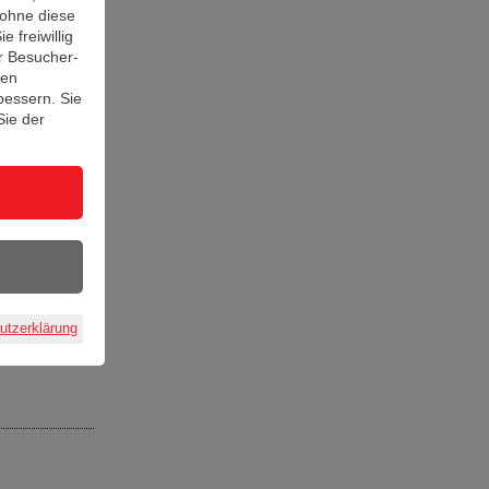
 ohne diese
e freiwillig
r Besucher-
ten
bessern. Sie
hen
Sie der
utzerklärung
,