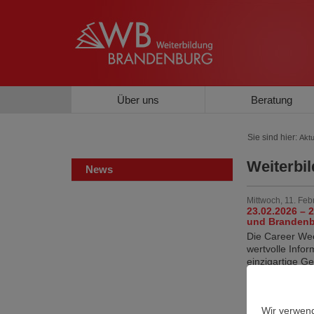
Über uns
Beratung
Sie sind hier:
Aktu
Weiterbi
News
Mittwoch, 11. Feb
23.02.2026 – 
und Branden
Die Career Wee
wertvolle Info
einzigartige Ge
mehr »
Samstag, 20. Sep
Wir verwend