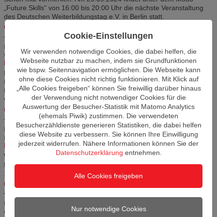
„Future Skills“ von 16:00 bis 20:00 Uhr die nächste Veranstaltung
des Deutschen Weiterbildungstag e.V. in Berlin statt.
mehr »
Cookie-Einstellungen
Donnerstag, 18. Juli 2024 |
Kategorie: Digitalisierung und KI, Qualität in der
Wir verwenden notwendige Cookies, die dabei helfen, die
Weiterbildung, Nachhaltigkeit
Webseite nutzbar zu machen, indem sie Grundfunktionen
Neue Plattform "InSkills2Match" ist online
wie bspw. Seitennavigation ermöglichen. Die Webseite kann
Die Plattform hilft Unternehmen und Beschäftigten dabei, sich den
ohne diese Cookies nicht richtig funktionieren. Mit Klick auf
Herausforderungen der Digitalisierung und des
„Alle Cookies freigeben“ können Sie freiwillig darüber hinaus
Fachkräftemangels zu stellen. Sie ermöglicht den Zugang zu
der Verwendung nicht notwendiger Cookies für die
vielfältigen Weiterbildungsangeboten und fördert den...
Auswertung der Besucher-Statistik mit Matomo Analytics
mehr »
(ehemals Piwik) zustimmen. Die verwendeten
Besucherzähldienste generieren Statistiken, die dabei helfen
Dienstag, 07. Mai 2024 |
Kategorie: Fördermöglichkeiten, Wettbewerbe und
diese Website zu verbessern. Sie können Ihre Einwilligung
Preise, Jugendliche, Digitalisierung und KI, Nachhaltigkeit
jederzeit widerrufen. Nähere Informationen können Sie der
Ideenwettbewerb Teilhabefonds Brandenburg für die Lausitz
Datenschutzerklärung
entnehmen.
Wissen teilen, Perspektiven entwickeln, Zusammenhalt stärken.
Der Teilhabefonds Brandenburg ist am Start. Ideen können bis
14.06.2024 eingereicht werden.
Alle Cookies freigeben
mehr »
Mittwoch, 03. Januar 2024 |
Kategorie: Digitalisierung und KI, Nachhaltigkeit,
Nur notwendige Cookies
Qualität in der Weiterbildung