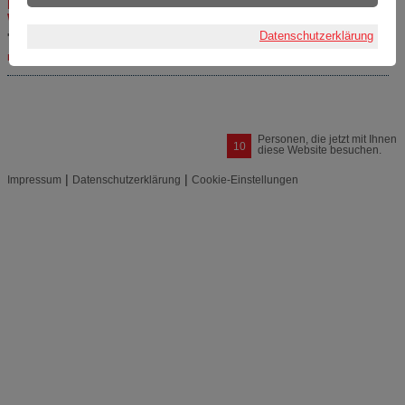
Mehr Transparenz auf dem Bildungsmarkt durch nationales
Weiterbildungsportal
Datenschutzerklärung
"mein NOW" geht zum 01.01.2024 an den Start
mehr »
Personen, die jetzt mit Ihnen
10
diese Website besuchen.
|
|
Impressum
Datenschutzerklärung
Cookie-Einstellungen