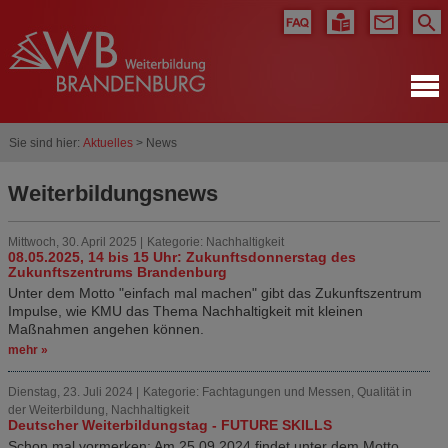
Sie sind hier:
Aktuelles
> News
Weiterbildungsnews
Mittwoch, 30. April 2025 |
Kategorie: Nachhaltigkeit
08.05.2025, 14 bis 15 Uhr: Zukunftsdonnerstag des
Zukunftszentrums Brandenburg
Unter dem Motto "einfach mal machen" gibt das Zukunftszentrum
Impulse, wie KMU das Thema Nachhaltigkeit mit kleinen
Maßnahmen angehen können.
mehr »
Dienstag, 23. Juli 2024 |
Kategorie: Fachtagungen und Messen, Qualität in
der Weiterbildung, Nachhaltigkeit
Deutscher Weiterbildungstag - FUTURE SKILLS
Schon mal vormerken: Am 25.09.2024 findet unter dem Motto