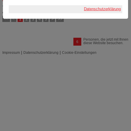
Datenschutzerklärung
Artikel
1 bis 5
von
24
<<
<
1
2
3
4
5
>
>>
Personen, die jetzt mit Ihnen
6
diese Website besuchen.
|
|
Impressum
Datenschutzerklärung
Cookie-Einstellungen