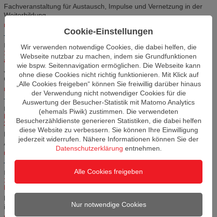
Fachveranstaltung für Austausch, Impulse und Vernetzung in der
Weiterbildung.
mehr »
Cookie-Einstellungen
Dienstag, 22. Juli 2025 |
Kategorie: Fachtagungen und Messen
Wir verwenden notwendige Cookies, die dabei helfen, die
14.10.2025, 11:00 bis 16:00 Uhr: THCONNECT – Karrieremesse
Webseite nutzbar zu machen, indem sie Grundfunktionen
an der Technischen Hochschule Wildau
wie bspw. Seitennavigation ermöglichen. Die Webseite kann
Jetzt Stand sichern und mit qualifizierten Nachwuchskräften ins
ohne diese Cookies nicht richtig funktionieren. Mit Klick auf
Gespräch kommen.
„Alle Cookies freigeben“ können Sie freiwillig darüber hinaus
mehr »
der Verwendung nicht notwendiger Cookies für die
Auswertung der Besucher-Statistik mit Matomo Analytics
Freitag, 18. Juli 2025 |
Kategorie: Fachtagungen und Messen
(ehemals Piwik) zustimmen. Die verwendeten
Beratungstag Weiterbildung bei der IHK Cottbus am 26. Juli
Besucherzähldienste generieren Statistiken, die dabei helfen
2025
diese Website zu verbessern. Sie können Ihre Einwilligung
Ein Tag für individuelle Beratung zu Karrierewegen und
jederzeit widerrufen. Nähere Informationen können Sie der
Aufstiegsqualifizierungen.
Datenschutzerklärung
entnehmen.
mehr »
Alle Cookies freigeben
Donnerstag, 03. Juli 2025 |
Kategorie: Fachtagungen und Messen
15.07.2025, 10:00 bis 15:00 Uhr: Industriearbeit im Umbruch –
Risiken, Chancen, Verantwortung
Fachkonferenz zu Transformation, Qualifizierung und Zukunft
Nur notwendige Cookies
industrieller Arbeit.
mehr »